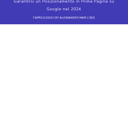
Garantirsi un Posizionamento in Prima Pagina su
Google nel 2024
7 APRILE 2024
BY
ALESSANDRO MARI
SEO
N
el mondo digitale odierno, essere
visibili su Google non è solo un
vantaggio; è vitale. La prima pagina dei
risultati di ricerca di Google è il nuovo prime
time della pubblicità digitale, dove ogni click
può significare un’opportunità d’oro per il tuo
business. Ma come si fa a conquistare quel
tanto ambito spot? Ecco la tua roadmap per